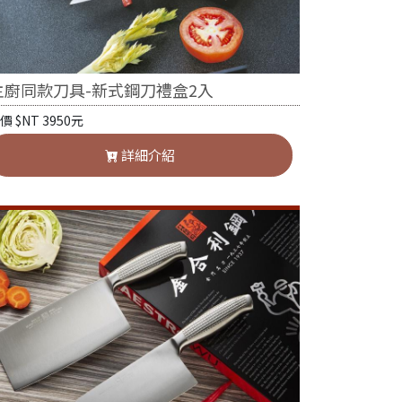
主廚同款刀具-新式鋼刀禮盒2入
價 $NT 3950元
詳細介紹