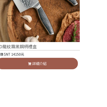
3D龍紋霧黑鋼柄禮盒
價 $NT 14150元
詳細介紹