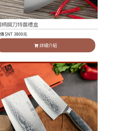
鋼柄鋼刀特選禮盒
價 $NT 3800元
詳細介紹