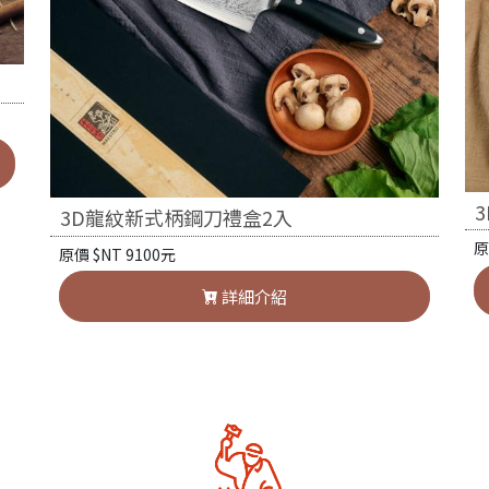
3D龍紋新式柄鋼刀禮盒2入
原
原價 $NT 9100元
詳細介紹