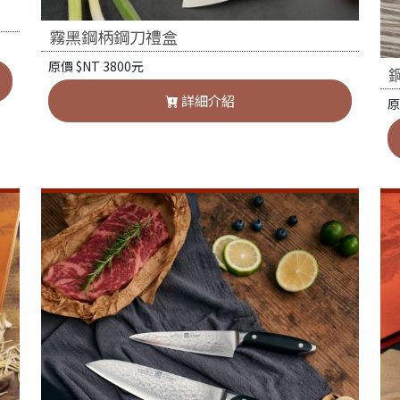
霧黑鋼柄鋼刀禮盒
原價 $NT 3800元
詳細介紹
原