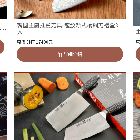
韓國主廚推薦刀具-龍紋新式柄鋼刀禮盒3
入
原
原價 $NT 17400元
詳細介紹