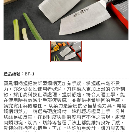
產品編號：BF-1
霧黑鋼柄握把較新型鋼柄更加有手感，掌握起來毫不費
力，亦深受女性使用者歡迎，刀柄融入更加止滑的防滑刻
蝕，採用高科技止滑處理，握感舒適，符合人體工學，能
在使用時有效減少手部疲勞感，並提供相當穩固的手感，
講究實用與機能性。 切菜刀是廚房的必備基礎刀具。霧黑
鋼柄切菜刀，精選高硬度鋼材，鋒利輕巧極易上手，分片
切絲易如反掌，在銳利度與耐磨度均有不俗之表現，處理
肉類切塊、切片、切絲等各種手法上都能維持良好手感，
獨特的鋼柄空心把手，再加上些許加重設計，讓刀具表現