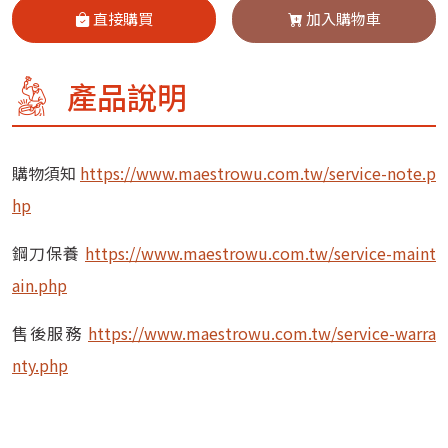
直接購買
加入購物車
產品說明
購物須知
https://www.maestrowu.com.tw/service-note.p
hp
鋼刀保養
https://www.maestrowu.com.tw/service-maint
ain.php
售後服務
https://www.maestrowu.com.tw/service-warra
nty.php