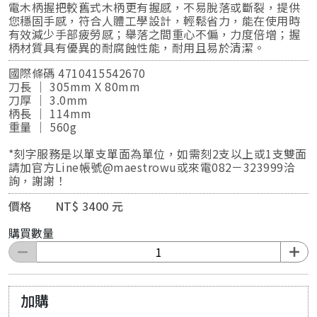
電木柄握把較舊式木柄更有握感，不易脫落或斷裂，提供
您穩固手感，符合人體工學設計，輕鬆省力，能在使用時
有效減少手部疲勞感；舉落之間重心不偏，力度倍增；握
柄材質具有優異的耐腐蝕性能，耐用且易於清潔。
國際條碼 4710415542670
刀長 ｜ 305mm X 80mm
刀厚 ｜ 3.0mm
柄長 ｜ 114mm
重量 ｜ 560g
*刻字服務是以單支單面為單位，如需刻2支以上或1支雙面
請加官方Line帳號@maestrowu或來電082－323999洽
詢，謝謝！
價格 NT$ 3400 元
購買數量
加購