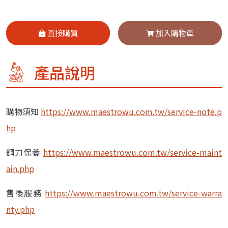
直接購買
加入購物車
產品說明
購物須知
https://www.maestrowu.com.tw/service-note.p
hp
鋼刀保養
https://www.maestrowu.com.tw/service-maint
ain.php
售後服務
https://www.maestrowu.com.tw/service-warra
nty.php