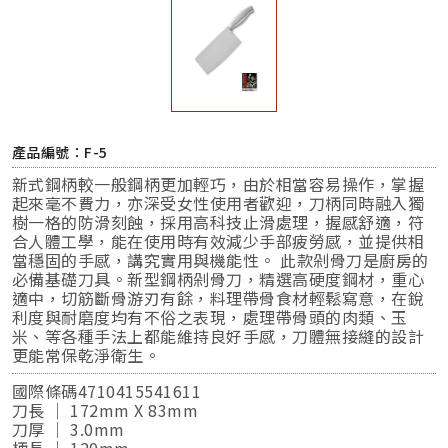
產品編號：F-5
新式鋼柄較一般鋼柄更加輕巧，由於相當容易操作，掌握
起來毫不費力，亦深受女性使用者歡迎，刀柄同時融入獨
樹一格的防滑刻蝕，採用高科技止滑處理，握感舒適，符
合人體工學，能在使用時有效減少手部疲勞感，並提供相
當穩固的手感，講究實用與機能性。 此款剁骨刀是廚房的
必備基礎刀具。新型鋼柄剁骨刀，精選高硬度鋼材，重心
適中，切筋斷骨游刃有餘，料理帶骨食材輕鬆寫意，在銳
利度與耐磨度均有不俗之表現，處理帶骨頭的肉類、玉
米、等各種手法上都能維持良好手感，刀體無接縫的設計
更能常保乾淨衛生。
國際條碼4710415541611
刀長 ｜ 172mm X 83mm
刀厚 ｜ 3.0mm