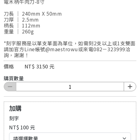
電木柄牛肉刀-8寸
刀長 ｜ 240mm X 50mm
刀厚 ｜ 2.5mm
柄長 ｜ 112mm
重量 ｜ 260g
*刻字服務是以單支單面為單位，如需刻2支以上或1支雙面
請加官方Line帳號@maestrowu或來電082－323999洽
詢，謝謝！
價格 NT$ 3150 元
購買數量
加購
刻字
NT$ 100 元