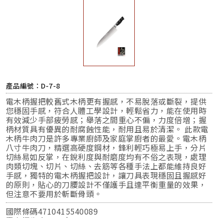
產品編號：D-7-8
電木柄握把較舊式木柄更有握感，不易脫落或斷裂，提供
您穩固手感，符合人體工學設計，輕鬆省力，能在使用時
有效減少手部疲勞感；舉落之間重心不偏，力度倍增；握
柄材質具有優異的耐腐蝕性能，耐用且易於清潔。 此款電
木柄牛肉刀是許多專業廚師及家庭掌廚者的最愛。電木柄
八寸牛肉刀，精選高硬度鋼材，鋒利輕巧極易上手，分片
切絲易如反掌，在銳利度與耐磨度均有不俗之表現，處理
肉類切塊、切片、切絲、去筋等各種手法上都能維持良好
手感，獨特的電木柄握把設計，讓刀具表現穩固且握感好
的原則，貼心的刀腰設計不僅護手且達平衡重量的效果，
但注意不要用於斬斷骨頭。
國際條碼4710415540089