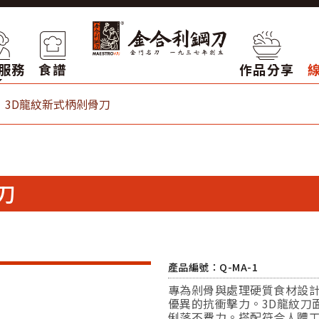
服務
食譜
作品分享
3D龍紋新式柄剁骨刀
刀
產品編號：Q-MA-1
專為剁骨與處理硬質食材設
優異的抗衝擊力。3D龍紋刀
俐落不費力。搭配符合人體