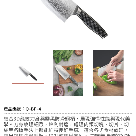
產品編號：Q-BF-4
結合3D龍紋刀身與霧黑防滑鋼柄，展現強悍性能與現代美
學。刀身紋理細緻，鋒利耐磨，處理肉類切塊、切片、切
絲等各種手法上都能維持良好手感，適合各式食材處理。
霧黑鋼柄防滑耐握，提升使用穩定性。 刀體無接縫的設計