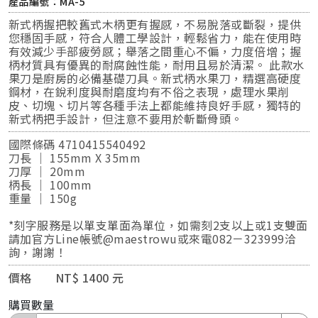
產品編號：MA-5
新式柄握把較舊式木柄更有握感，不易脫落或斷裂，提供
您穩固手感，符合人體工學設計，輕鬆省力，能在使用時
有效減少手部疲勞感；舉落之間重心不偏，力度倍增；握
柄材質具有優異的耐腐蝕性能，耐用且易於清潔。 此款水
果刀是廚房的必備基礎刀具。新式柄水果刀，精選高硬度
鋼材，在銳利度與耐磨度均有不俗之表現，處理水果削
皮、切塊、切片等各種手法上都能維持良好手感，獨特的
新式柄把手設計，但注意不要用於斬斷骨頭。
國際條碼 4710415540492
刀長 ｜ 155mm X 35mm
刀厚 ｜ 20mm
柄長 ｜ 100mm
重量 ｜ 150g
*刻字服務是以單支單面為單位，如需刻2支以上或1支雙面
請加官方Line帳號@maestrowu或來電082－323999洽
詢，謝謝！
價格 NT$ 1400 元
購買數量