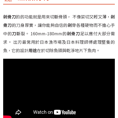
剁骨刀
的的功能就是用來切斷骨頭， 不像菜切又輕又薄，
剁
骨刀
的刀身厚實，讓你能夠自信的
剁
穿各種硬物而不擔心手
中的
刀
斷裂。 160mm-180mm的
剁骨刀
足以應付大部分需
求。 出刃最常用於日本漁市場及日本料理師傅處理整隻的
魚，它的設計
用途
在於切除魚頭與乾淨地片下魚肉。