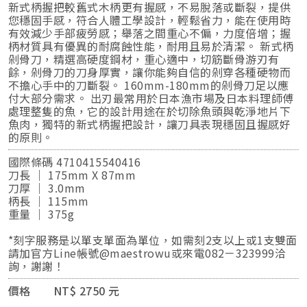
新式柄握把較舊式木柄更有握感，不易脫落或斷裂，提供
您穩固手感，符合人體工學設計，輕鬆省力，能在使用時
有效減少手部疲勞感；舉落之間重心不偏，力度倍增；握
柄材質具有優異的耐腐蝕性能，耐用且易於清潔。 新式柄
剁骨刀，精選高硬度鋼材，重心適中，切筋斷骨游刃有
餘，剁骨刀的刀身厚實，讓你能夠自信的剁穿各種硬物而
不擔心手中的刀斷裂。 160mm-180mm的剁骨刀足以應
付大部分需求。 出刃最常用於日本漁市場及日本料理師傅
處理整隻的魚，它的設計用途在於切除魚頭與乾淨地片下
魚肉，獨特的新式柄握把設計，讓刀具表現穩固且握感好
的原則。
國際條碼 4710415540416
刀長 ｜ 175mm X 87mm
刀厚 ｜ 3.0mm
柄長 ｜ 115mm
重量 ｜ 375g
*刻字服務是以單支單面為單位，如需刻2支以上或1支雙面
請加官方Line帳號@maestrowu或來電082－323999洽
詢，謝謝！
價格 NT$ 2750 元